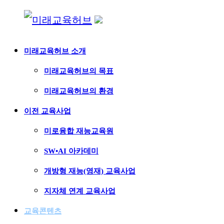
Skip
to
미래교육허브 소개
content
미래교육허브
자기주도적
미래교육허브의 목표
연결
미래교육허브의 환경
교육허브
이전 교육사업
미로융합 재능교육원
SW•AI 아카데미
개방형 재능(영재) 교육사업
지자체 연계 교육사업
교육콘텐츠