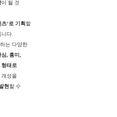
상
이 될 것
텐츠
’
로 기획
할
입니다.
접하는 다양한
관심
,
흥미
,
 형태로
 개성을
발현
할 수