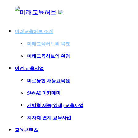
Skip
to
미래교육허브 소개
content
미래교육허브
자기주도적
미래교육허브의 목표
연결
미래교육허브의 환경
교육허브
이전 교육사업
미로융합 재능교육원
SW•AI 아카데미
개방형 재능(영재) 교육사업
지자체 연계 교육사업
교육콘텐츠